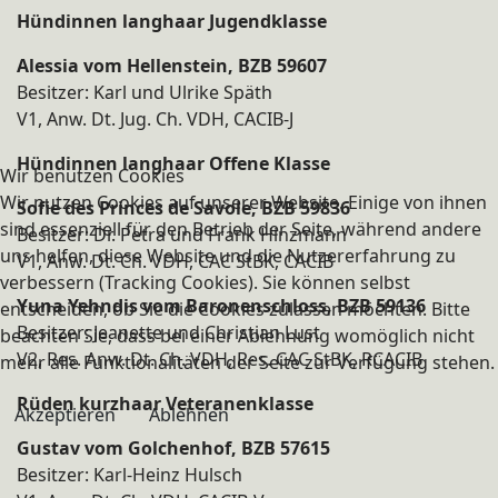
Hündinnen langhaar Jugendklasse
Alessia vom Hellenstein, BZB 59607
Besitzer: Karl und Ulrike Späth
V1, Anw. Dt. Jug. Ch. VDH, CACIB-J
Hündinnen langhaar Offene Klasse
Wir benutzen Cookies
Wir nutzen Cookies auf unserer Website. Einige von ihnen
Sofie des Princes de Savoie, BZB 59836
sind essenziell für den Betrieb der Seite, während andere
Besitzer: Dr. Petra und Frank Hinzmann
uns helfen, diese Website und die Nutzererfahrung zu
V1, Anw. Dt. Ch. VDH, CAC StBK, CACIB
verbessern (Tracking Cookies). Sie können selbst
Yuna Yehndis vom Baronenschloss, BZB 59136
entscheiden, ob Sie die Cookies zulassen möchten. Bitte
Besitzer: Jeanette und Christian Lust
beachten Sie, dass bei einer Ablehnung womöglich nicht
V2, Res. Anw. Dt. Ch. VDH, Res. CAC StBK, RCACIB
mehr alle Funktionalitäten der Seite zur Verfügung stehen.
Rüden kurzhaar Veteranenklasse
Akzeptieren
Ablehnen
Gustav vom Golchenhof, BZB 57615
Besitzer: Karl-Heinz Hulsch