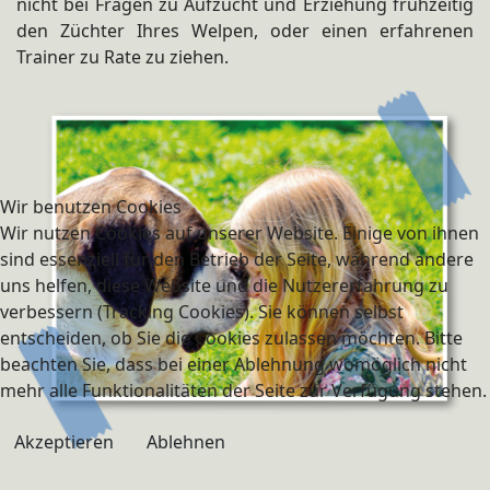
nicht bei Fragen zu Aufzucht und Erziehung frühzeitig
den Züchter Ihres Welpen, oder einen erfahrenen
Trainer zu Rate zu ziehen.
Wir benutzen Cookies
Wir nutzen Cookies auf unserer Website. Einige von ihnen
sind essenziell für den Betrieb der Seite, während andere
uns helfen, diese Website und die Nutzererfahrung zu
verbessern (Tracking Cookies). Sie können selbst
entscheiden, ob Sie die Cookies zulassen möchten. Bitte
beachten Sie, dass bei einer Ablehnung womöglich nicht
mehr alle Funktionalitäten der Seite zur Verfügung stehen.
Akzeptieren
Ablehnen