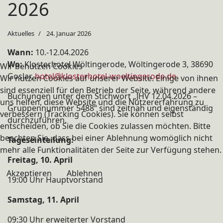
2026
Aktuelles
24. Januar 2026
Wann:
10.-12.04.2026
Wo:
Klosterhotel Wöltingerode, Wöltingerode 3, 38690
Wir benutzen Cookies
Goslar,
hotel@klosterhotel-woeltingerode.de
Wir nutzen Cookies auf unserer Website. Einige von ihnen
sind essenziell für den Betrieb der Seite, während andere
Buchungen unter dem Stichwort „JHV 12.04.2026 –
uns helfen, diese Website und die Nutzererfahrung zu
Gruppennummer 5488“ sind zeitnah und eigenständig
verbessern (Tracking Cookies). Sie können selbst
durchzuführen.
entscheiden, ob Sie die Cookies zulassen möchten. Bitte
beachten Sie, dass bei einer Ablehnung womöglich nicht
Tageseinteilung:
mehr alle Funktionalitäten der Seite zur Verfügung stehen.
Freitag, 10. April
Akzeptieren
Ablehnen
19:00 Uhr Hauptvorstand
Samstag, 11. April
09:30 Uhr erweiterter Vorstand