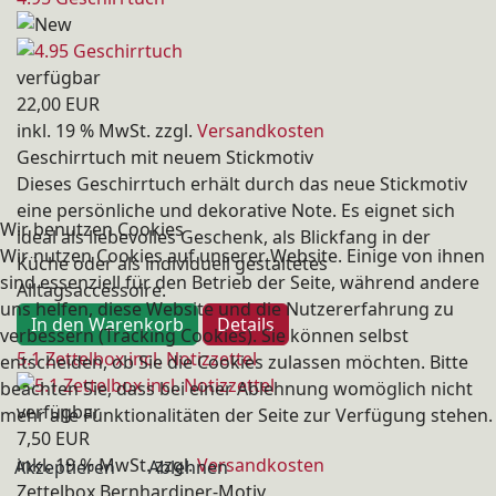
verfügbar
22,00 EUR
inkl. 19 % MwSt.
zzgl.
Versandkosten
Geschirrtuch mit neuem Stickmotiv
Dieses Geschirrtuch erhält durch das neue Stickmotiv
eine persönliche und dekorative Note. Es eignet sich
Wir benutzen Cookies
ideal als liebevolles Geschenk, als Blickfang in der
Wir nutzen Cookies auf unserer Website. Einige von ihnen
Küche oder als individuell gestaltetes
sind essenziell für den Betrieb der Seite, während andere
Alltagsaccessoire.
uns helfen, diese Website und die Nutzererfahrung zu
In den Warenkorb
Details
verbessern (Tracking Cookies). Sie können selbst
5.1 Zettelbox incl. Notizzettel
entscheiden, ob Sie die Cookies zulassen möchten. Bitte
beachten Sie, dass bei einer Ablehnung womöglich nicht
verfügbar
mehr alle Funktionalitäten der Seite zur Verfügung stehen.
7,50 EUR
inkl. 19 % MwSt.
zzgl.
Versandkosten
Akzeptieren
Ablehnen
Zettelbox Bernhardiner-Motiv