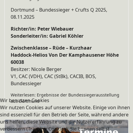
Dortmund – Bundessieger + Crufts Q 2025,
08.11.2025
Richter/in: Peter Wiebauer
Sonderleiter/in: Gabriel Köhler
Zwischenklasse – Rüde – Kurzhaar
Haddock-Helios Von Der Kamphausener Höhe
60038
Besitzer: Nicole Berger
V1, CAC (VDH), CAC (StBk), CACIB, BOS,
Bundessieger
Weiterlesen: Ergebnisse der Bundessiegerausstellung
Wir benutzen Cookies
aus Dortmund
Wir nutzen Cookies auf unserer Website. Einige von ihnen
sind essenziell für den Betrieb der Seite, während andere
uns helfen, diese Website und die Nutzererfahrung zu
verbessern (Tracking Cookies). Sie können selbst