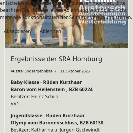
entscheiden, ob Sie die Cookies zulassen möchten. Bitte
beachten Sie, dass bei einer Ablehnung womöglich nicht
mehr alle Funktionalitäten der Seite zur Verfügung stehen.
Akzeptieren
Ablehnen
Ergebnisse der SRA Homburg
Ausstellungsergebnisse
03. Oktober 2025
Baby-Klasse - Rüden Kurzhaar
Baron vom Hellenstein , BZB 60224
Besitzer: Heinz Schild
VV1
Jugendklasse - Rüden Kurzhaar
Olymp vom Baronenschloss, BZB 60138
Besitzer: Katharina u. Jürgen Gschwindt