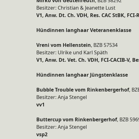
Mirko von Geutenreuth
, BZB 58292
Besitzer: Christian & Jeanette Lust
V1, Anw. Dt. Ch. VDH, Res. CAC StBK, FCI
Hündinnen langhaar Veteranenklasse
Vreni vom Hellenstein
, BZB 57534
Besitzer: Ulrike und Karl Späth
V1, Anw. Dt. Vet. Ch. VDH, FCI-CACIB-V, B
Hündinnen langhaar Jüngstenklasse
Bubble Trouble vom Rinkenbergerhof
, BZ
Besitzer: Anja Stengel
vv1
Buttercup vom Rinkenbergerhof
, BZB 596
Besitzer: Anja Stengel
vsp2