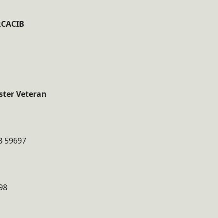
-RCACIB
ester Veteran
B 59697
98