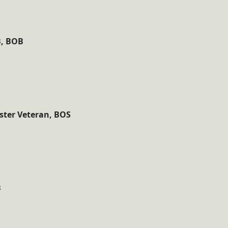
B, BOB
ester Veteran, BOS
B