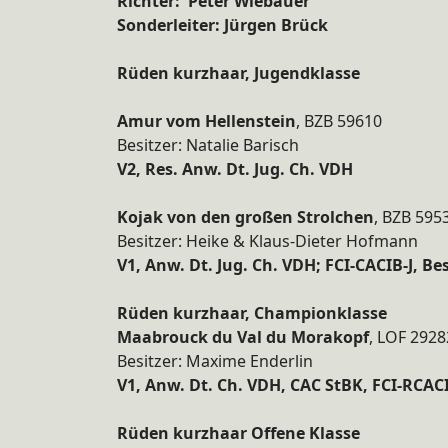
Richter: Peter Wiebauer
Sonderleiter: Jürgen Brück
Rüden kurzhaar, Jugendklasse
Amur vom Hellenstein
, BZB 59610
Besitzer: Natalie Barisch
V2, Res. Anw. Dt. Jug. Ch. VDH
Kojak von den großen Strolchen
, BZB 595
Besitzer: Heike & Klaus-Dieter Hofmann
V1, Anw. Dt. Jug. Ch. VDH; FCI-CACIB-J, B
Rüden kurzhaar, Championklasse
Maabrouck du Val du Morakopf
, LOF 2928
Besitzer: Maxime Enderlin
V1, Anw. Dt. Ch. VDH, CAC StBK, FCI-RCAC
Rüden kurzhaar Offene Klasse