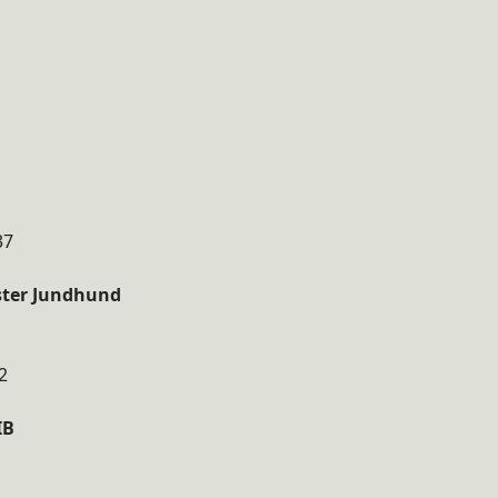
37
ester Jundhund
2
IB