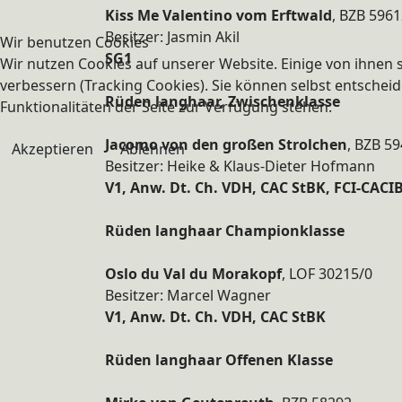
Kiss Me Valentino vom Erftwald
, BZB 596
Besitzer: Jasmin Akil
Wir benutzen Cookies
SG1
Wir nutzen Cookies auf unserer Website. Einige von ihnen s
verbessern (Tracking Cookies). Sie können selbst entscheid
Rüden langhaar, Zwischenklasse
Funktionalitäten der Seite zur Verfügung stehen.
Jacomo von den großen Strolchen
, BZB 5
Akzeptieren
Ablehnen
Besitzer: Heike & Klaus-Dieter Hofmann
V1, Anw. Dt. Ch. VDH, CAC StBK, FCI-CACI
Rüden langhaar Championklasse
Oslo du Val du Morakopf
, LOF 30215/0
Besitzer: Marcel Wagner
V1, Anw. Dt. Ch. VDH, CAC StBK
Rüden langhaar Offenen Klasse