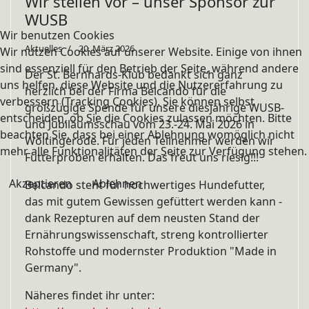
Wir stellen vor – unser Sponsor zur
WUSB
Wir benutzen Cookies
Aktuelles
20. März 2026
Wir nutzen Cookies auf unserer Website. Einige von ihnen
sind essenziell für den Betrieb der Seite, während andere
Der St. Bernhards-Klub bedankt sich ganz
uns helfen, diese Website und die Nutzererfahrung zu
herzlich bei der Firma Belcando für die
verbessern (Tracking Cookies). Sie können selbst
großzügige Spende für unsere diesjährige WUSB-
entscheiden, ob Sie die Cookies zulassen möchten. Bitte
und Jubiläumsschau vom 23.-24. Mai 2026 in
beachten Sie, dass bei einer Ablehnung womöglich nicht
Wöltingerode. Für jeden Teilnehmer werden wir
mehr alle Funktionalitäten der Seite zur Verfügung stehen.
Futterproben erhalten. Das freut uns riesig!!!
Akzeptieren
Ablehnen
Belcando steht für hochwertiges Hundefutter,
das mit gutem Gewissen gefüttert werden kann -
dank Rezepturen auf dem neusten Stand der
Ernährungswissenschaft, streng kontrollierter
Rohstoffe und modernster Produktion "Made in
Germany".
Näheres findet ihr unter: